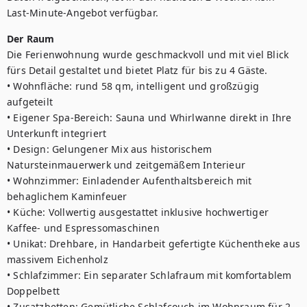
Last-Minute-Angebot verfügbar.
Der Raum
Die Ferienwohnung wurde geschmackvoll und mit viel Blick 
fürs Detail gestaltet und bietet Platz für bis zu 4 Gäste. 

• Wohnfläche: rund 58 qm, intelligent und großzügig 
aufgeteilt

• Eigener Spa-Bereich: Sauna und Whirlwanne direkt in Ihre 
Unterkunft integriert

• Design: Gelungener Mix aus historischem 
Natursteinmauerwerk und zeitgemäßem Interieur

• Wohnzimmer: Einladender Aufenthaltsbereich mit 
behaglichem Kaminfeuer

• Küche: Vollwertig ausgestattet inklusive hochwertiger 
Kaffee- und Espressomaschinen

• Unikat: Drehbare, in Handarbeit gefertigte Küchentheke aus 
massivem Eichenholz

• Schlafzimmer: Ein separater Schlafraum mit komfortablem 
Doppelbett

• Zusatzbetten: Gemütliche Schlafcouch im Wohnraum für 2 