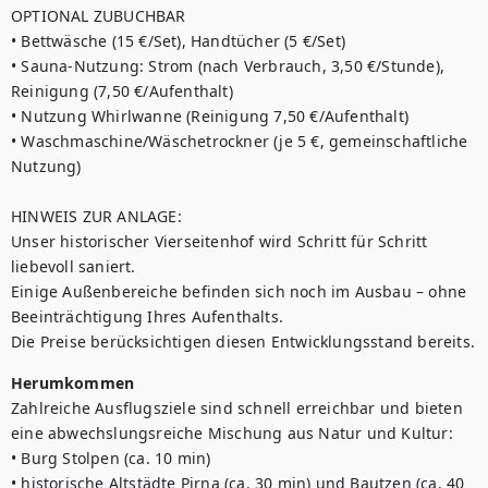
OPTIONAL ZUBUCHBAR

• Bettwäsche (15 €/Set), Handtücher (5 €/Set)

• Sauna-Nutzung: Strom (nach Verbrauch, 3,50 €/Stunde), 
Reinigung (7,50 €/Aufenthalt)

• Nutzung Whirlwanne (Reinigung 7,50 €/Aufenthalt)

• Waschmaschine/Wäschetrockner (je 5 €, gemeinschaftliche 
Nutzung)

HINWEIS ZUR ANLAGE:

Unser historischer Vierseitenhof wird Schritt für Schritt 
liebevoll saniert.

Einige Außenbereiche befinden sich noch im Ausbau – ohne 
Beeinträchtigung Ihres Aufenthalts.

Die Preise berücksichtigen diesen Entwicklungsstand bereits.
Herumkommen
Zahlreiche Ausflugsziele sind schnell erreichbar und bieten 
eine abwechslungsreiche Mischung aus Natur und Kultur:

• Burg Stolpen (ca. 10 min)

• historische Altstädte Pirna (ca. 30 min) und Bautzen (ca. 40 